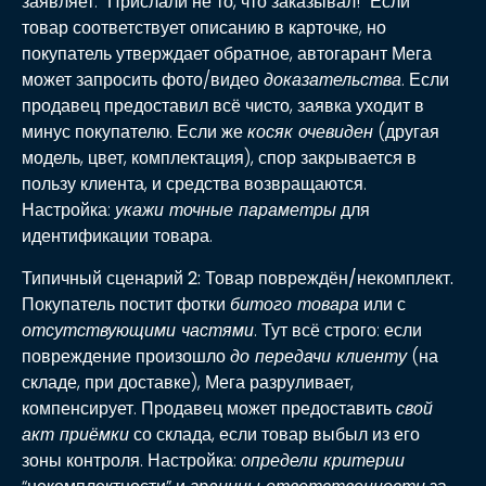
заявляет: “Прислали не то, что заказывал!” Если
товар соответствует описанию в карточке, но
покупатель утверждает обратное, автогарант Мега
может запросить фото/видео
доказательства
. Если
продавец предоставил всё чисто, заявка уходит в
минус покупателю. Если же
косяк очевиден
(другая
модель, цвет, комплектация), спор закрывается в
пользу клиента, и средства возвращаются.
Настройка:
укажи точные параметры
для
идентификации товара.
Типичный сценарий 2: Товар повреждён/некомплект.
Покупатель постит фотки
битого товара
или с
отсутствующими частями
. Тут всё строго: если
повреждение произошло
до передачи клиенту
(на
складе, при доставке), Мега разруливает,
компенсирует. Продавец может предоставить
свой
акт приёмки
со склада, если товар выбыл из его
зоны контроля. Настройка:
определи критерии