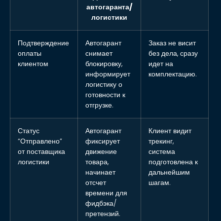
автогаранта/
логистики
Подтверждение
Автогарант
Заказ не висит
оплаты
снимает
без дела, сразу
клиентом
блокировку,
идет на
информирует
комплектацию.
логистику о
готовности к
отгрузке.
Статус
Автогарант
Клиент видит
“Отправлено”
фиксирует
трекинг,
от поставщика
движение
система
логистики
товара,
подготовлена к
начинает
дальнейшим
отсчет
шагам.
времени для
фидбэка/
претензий.