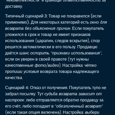
“некомплектности” и
границы ответственности
за
доставку.
Типичный сценарий 3: Товар не понравился (если
применимо).
Для некоторых категорий есть
окно для
возврата без объяснения причин
. Если покупатель
уложился в срок и товар не имеет признаков
использования (царапин, следов вскрытия), спор
решится автоматически в его пользу. Продавцю
даётся шанс
оспорить “признаки использования”
,
если он уверен в своей правоте (тут нужны
качественные фото/видео
). Настройка:
чётко
пропиши условия
возврата товара надлежащего
качества.
Сценарий 4: Отказ от получения.
Покупатель тупо не
забрал посылку. Тут
судьба возврата зависит от
настроек
: либо отправляется обратно продавцу за
его счёт, либо попадает в
“обезличенный возврат”
(если такая опция включена). Настройка:
выбери